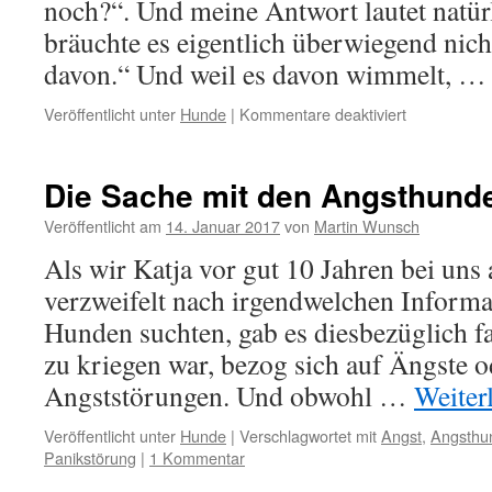
noch?“. Und meine Antwort lautet natür
bräuchte es eigentlich überwiegend nic
davon.“ Und weil es davon wimmelt, 
für
Veröffentlicht unter
Hunde
|
Kommentare deaktiviert
Esoterik
für
Hundehalter
Die Sache mit den Angsthund
Veröffentlicht am
14. Januar 2017
von
Martin Wunsch
Als wir Katja vor gut 10 Jahren bei un
verzweifelt nach irgendwelchen Informa
Hunden suchten, gab es diesbezüglich fa
zu kriegen war, bezog sich auf Ängste o
Angststörungen. Und obwohl …
Weiter
Veröffentlicht unter
Hunde
|
Verschlagwortet mit
Angst
,
Angsthu
Panikstörung
|
1 Kommentar