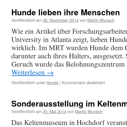
Hunde lieben ihre Menschen
Veröffentlicht am
26. November 2014
von
Martin Wunsch
Wie ein Artikel über Forschungsarbeit
University in Atlanta zeigt, lieben Hun
wirklich. Im MRT wurden Hunde dem 
darunter auch ihres Halters, ausgesetzt.
Geruch wurde das Belohnungszentrum
Weiterlesen
→
für
Veröffentlicht unter
Hunde
|
Kommentare deaktiviert
Hunde
lieben
ihre
Sonderausstellung im Kelte
Menschen
Veröffentlicht am
20. Mai 2014
von
Martin Wunsch
Das Keltenmuseum in Hochdorf veranstal