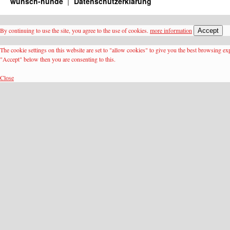
wunsch-hunde
Datenschutzerklärung
By continuing to use the site, you agree to the use of cookies.
more information
Accept
The cookie settings on this website are set to "allow cookies" to give you the best browsing ex
"Accept" below then you are consenting to this.
Close