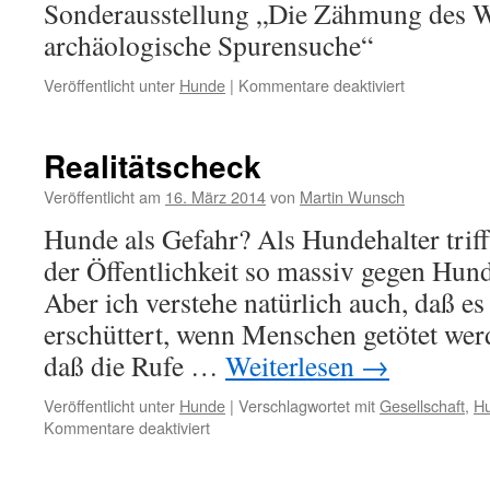
Sonderausstellung „Die Zähmung des W
archäologische Spurensuche“
für
Veröffentlicht unter
Hunde
|
Kommentare deaktiviert
Sonderausst
im
Keltenmus
Realitätscheck
Hochdorf
Veröffentlicht am
16. März 2014
von
Martin Wunsch
Hunde als Gefahr? Als Hundehalter trifft
der Öffentlichkeit so massiv gegen Hun
Aber ich verstehe natürlich auch, daß e
erschüttert, wenn Menschen getötet werd
daß die Rufe …
Weiterlesen
→
Veröffentlicht unter
Hunde
|
Verschlagwortet mit
Gesellschaft
,
H
für
Kommentare deaktiviert
Realitätscheck