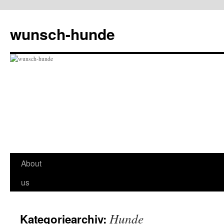
Zum
Inhalt
wunsch-hunde
springen
About
us
Hunde
Kategoriearchiv: